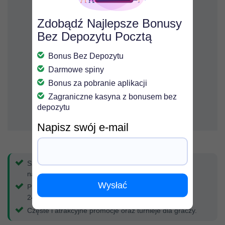
Games
;
Spribe
;
Stakelogic
;
Ka Gaming
;
Hacksaw Gaming
;
Live Games
;
Lucky
Streak
;
Leap Gaming
;
Asia Gaming
;
Zdobądź Najlepsze Bonusy
Betsolutions
;
Fugaso
;
Concept Gaming
;
Bez Depozytu Pocztą
Creed Roomz
;
August Gaming
;
Mancala
Gaming
;
Mascot Gaming
;
SimplePlay
;
Betby
;
EGT Digital
.
Bonus Bez Depozytu
Darmowe spiny
Języki
English
;
Spanish
;
Portuguese
;
German
;
Bonus za pobranie aplikacji
Finnish
;
Italian
;
Danish
;
Greek
;
French
;
Zagraniczne kasyna z bonusem bez
Polish
;
Norwegian
.
depozytu
Napisz swój e-mail
Szeroki wybór gier, w tym sloty, gry stołowe i kasyno
na żywo.
Wysłać
Profesjonalna i pomocna obsługa klienta dostępna
24/7.
Częste i atrakcyjne promocje oraz turnieje dla graczy.