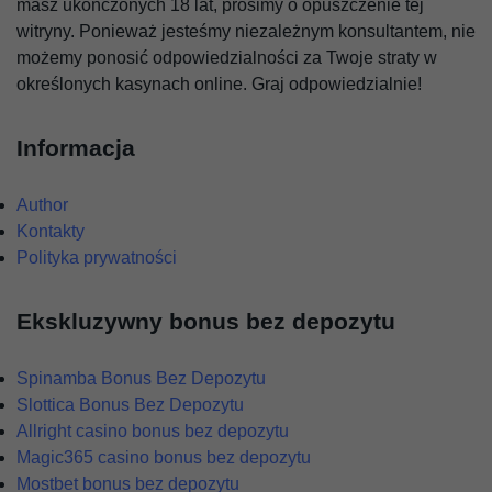
masz ukończonych 18 lat, prosimy o opuszczenie tej
witryny. Ponieważ jesteśmy niezależnym konsultantem, nie
możemy ponosić odpowiedzialności za Twoje straty w
określonych kasynach online. Graj odpowiedzialnie!
Informacja
Author
Kontakty
Polityka prywatności
Ekskluzywny bonus bez depozytu
Spinamba Bonus Bez Depozytu
Slottica Bonus Bez Depozytu
Allright casino bonus bez depozytu
Magic365 casino bonus bez depozytu
Mostbet bonus bez depozytu