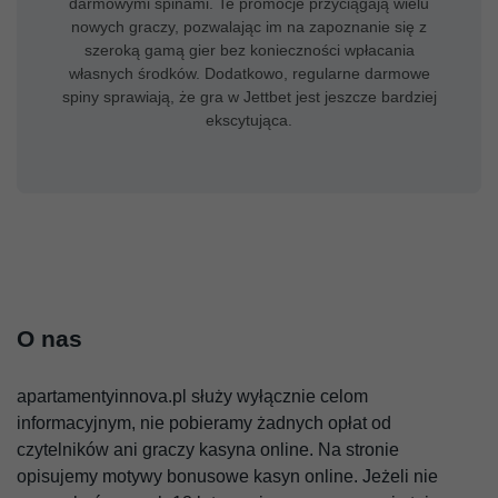
darmowymi spinami. Te promocje przyciągają wielu
nowych graczy, pozwalając im na zapoznanie się z
szeroką gamą gier bez konieczności wpłacania
własnych środków. Dodatkowo, regularne darmowe
spiny sprawiają, że gra w Jettbet jest jeszcze bardziej
ekscytująca.
O nas
apartamentyinnova.pl służy wyłącznie celom
informacyjnym, nie pobieramy żadnych opłat od
czytelników ani graczy kasyna online. Na stronie
opisujemy motywy bonusowe kasyn online. Jeżeli nie