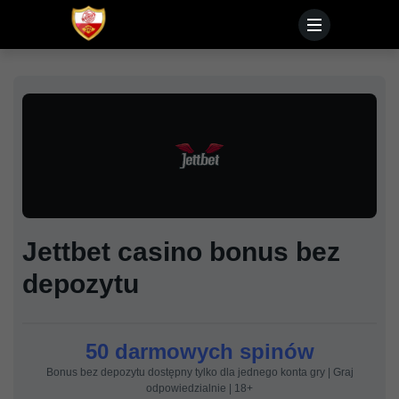
Jettbet casino bonus bez
depozytu
50 darmowych spinów
Bonus bez depozytu dostępny tylko dla jednego konta gry | Graj
odpowiedzialnie | 18+